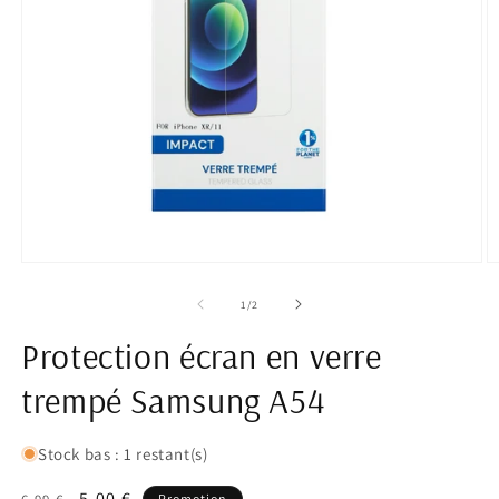
Ouvrir
O
le
le
média
m
de
1
/
2
1
2
dans
d
Protection écran en verre
une
u
fenêtre
f
modale
trempé Samsung A54
m
Stock bas : 1 restant(s)
Prix
Prix
5,00 €
Promotion