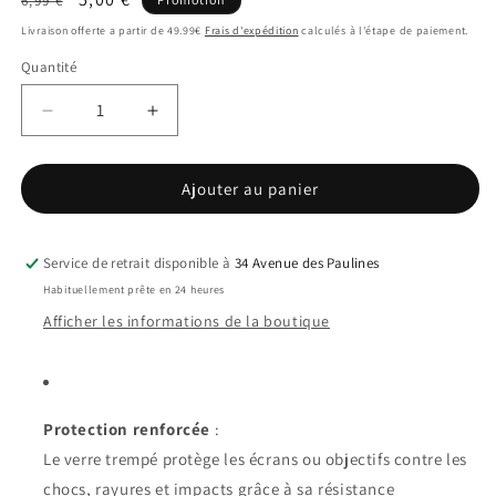
6,99 €
habituel
promotionnel
Livraison offerte a partir de 49.99€
Frais d'expédition
calculés à l'étape de paiement.
Quantité
Réduire
Augmenter
la
la
quantité
quantité
Ajouter au panier
de
de
Protection
Protection
écran
écran
en
en
Service de retrait disponible à
34 Avenue des Paulines
verre
verre
Habituellement prête en 24 heures
trempé
trempé
Afficher les informations de la boutique
Samsung
Samsung
A54
A54
Protection renforcée
:
Le verre trempé protège les écrans ou objectifs contre les
chocs, rayures et impacts grâce à sa résistance