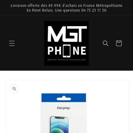
et
Livraison offerte dès 49.99€ d'achats en France Métropolitaine
passer
En Point Relais. Une questions 04 73 25 11 50
au
contenu
Panier
Passer aux
informations
produits