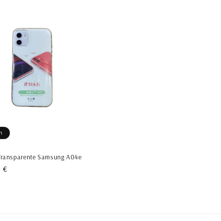
n
Transparente Samsung A04e
 €
motionnel