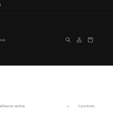
t
Connexion
Panier
evis
2 produits