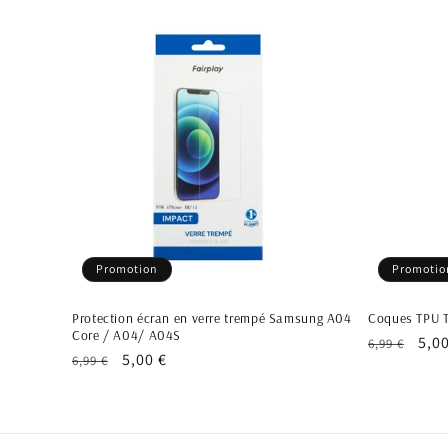
l
e
c
t
i
Promotion
Promotio
o
Protection écran en verre trempé Samsung A04
Coques TPU 
n
Core / A04/ A04S
Prix
Prix
5,00
6,99 €
Prix
Prix
5,00 €
6,99 €
habituel
pro
habituel
promotionnel
: