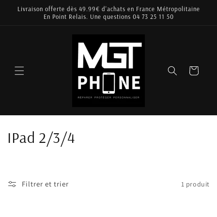
et
Livraison offerte dès 49.99€ d'achats en France Métropolitaine
passer
En Point Relais. Une questions 04 73 25 11 50
au
contenu
Panier
C
IPad 2/3/4
o
l
Filtrer et trier
1 produit
l
e