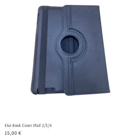
c
t
i
o
n
:
Etui Book Cover IPad 2/3/4
Prix
15,00 €