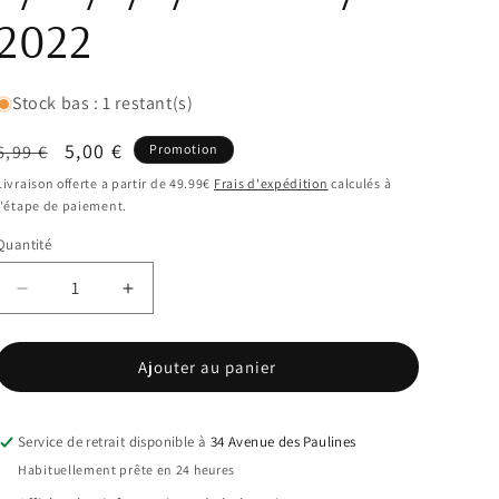
2022
Stock bas : 1 restant(s)
Prix
Prix
5,00 €
6,99 €
Promotion
habituel
promotionnel
Livraison offerte a partir de 49.99€
Frais d'expédition
calculés à
l'étape de paiement.
Quantité
Réduire
Augmenter
la
la
quantité
quantité
Ajouter au panier
de
de
Protection
Protection
écran
écran
en
en
Service de retrait disponible à
34 Avenue des Paulines
verre
verre
Habituellement prête en 24 heures
trempé
trempé