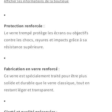
Afficher les informations de la boutique
IPhone
IPhone
6/6s/7/8/SE2020/SE2022
6/6s/7/8/SE2020/SE2022
Protection renforcée
:
Le verre trempé protège les écrans ou objectifs
contre les chocs, rayures et impacts grâce à sa
résistance supérieure.
Fabrication en verre renforcé
:
Ce verre est spécialement traité pour être plus
solide et durable que le verre classique, tout en
restant léger et transparent.
Clarté et qualité préservées
: