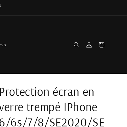
t
Connexion
Panier
evis
Protection écran en
verre trempé IPhone
6/6s/7/8/SE2020/SE