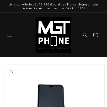
et
Livraison offerte dès 49.99€ d'achats en France Métropolitaine
passer
En Point Relais. Une questions 04 73 25 11 50
au
contenu
Panier
Passer aux
informations
produits