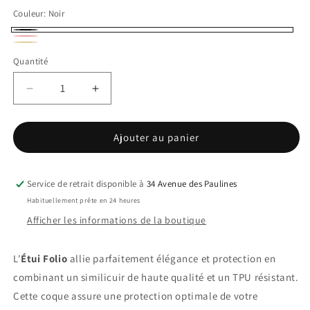
Couleur:
Noir
Noir
Rouge
Variante
Or
Variante
Quantité
épuisée
épuisée
ou
ou
Réduire
Augmenter
indisponible
indisponible
la
la
quantité
quantité
Ajouter au panier
de
de
Etui
Etui
Folio
Folio
IPhone
IPhone
Service de retrait disponible à
34 Avenue des Paulines
16
16
Habituellement prête en 24 heures
Afficher les informations de la boutique
L'
Étui Folio
allie parfaitement élégance et protection en
combinant un similicuir de haute qualité et un TPU résistant.
Cette coque assure une protection optimale de votre