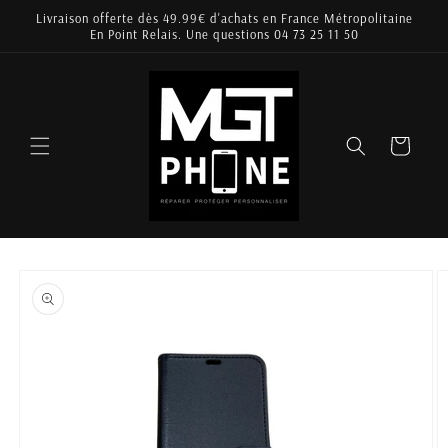
et
Livraison offerte dès 49.99€ d'achats en France Métropolitaine
passer
En Point Relais. Une questions 04 73 25 11 50
au
contenu
Panier
Passer aux
informations
produits