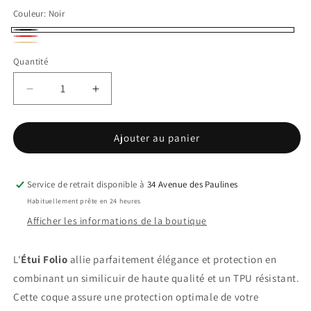
Couleur:
Noir
Noir
Rouge
Or
Variante
Quantité
épuisée
ou
Réduire
Augmenter
indisponible
la
la
quantité
quantité
Ajouter au panier
de
de
Etui
Etui
Folio
Folio
IPhone
IPhone
Service de retrait disponible à
34 Avenue des Paulines
12
12
Habituellement prête en 24 heures
Afficher les informations de la boutique
L'
Étui Folio
allie parfaitement élégance et protection en
combinant un similicuir de haute qualité et un TPU résistant.
Cette coque assure une protection optimale de votre