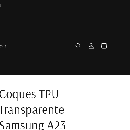
t
Connexion
Panier
evis
Coques TPU
Transparente
Samsung A23