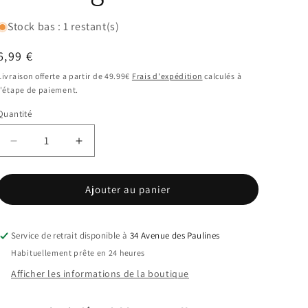
Stock bas : 1 restant(s)
Prix
6,99 €
habituel
Livraison offerte a partir de 49.99€
Frais d'expédition
calculés à
l'étape de paiement.
Quantité
Réduire
Augmenter
la
la
quantité
quantité
Ajouter au panier
de
de
Coques
Coques
TPU
TPU
Transparente
Transparente
Service de retrait disponible à
34 Avenue des Paulines
Samsung
Samsung
Habituellement prête en 24 heures
A23
A23
Afficher les informations de la boutique