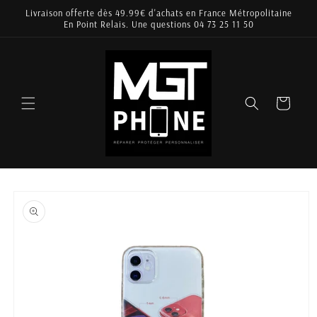
et
Livraison offerte dès 49.99€ d'achats en France Métropolitaine
passer
En Point Relais. Une questions 04 73 25 11 50
au
contenu
Panier
Passer aux
informations
produits