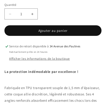
Quantité
Réduire
Augmenter
la
la
quantité
quantité
Ajouter au panier
de
de
Coques
Coques
TPU
TPU
Transparente
Transparente
Service de retrait disponible à
34 Avenue des Paulines
Samsung
Samsung
Habituellement prête en 24 heures
A15
A15
Afficher les informations de la boutique
La protection indémodable par excellence !
Fabriquée en TPU transparent souple de 1,5 mm d'épaisseur,
cette coque allie discrétion, légèreté et robustesse. Ses 4
angles renforcés absorbent efficacement les chocs lors des