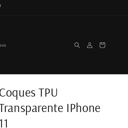
t
Connexion
Panier
evis
Coques TPU
Transparente IPhone
11