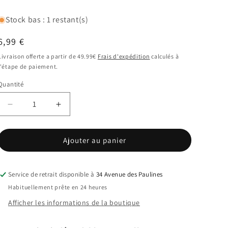
Stock bas : 1 restant(s)
Prix
6,99 €
habituel
Livraison offerte a partir de 49.99€
Frais d'expédition
calculés à
l'étape de paiement.
Quantité
Réduire
Augmenter
la
la
quantité
quantité
Ajouter au panier
de
de
Coques
Coques
TPU
TPU
Transparente
Transparente
Service de retrait disponible à
34 Avenue des Paulines
IPhone
IPhone
Habituellement prête en 24 heures
11
11
Afficher les informations de la boutique