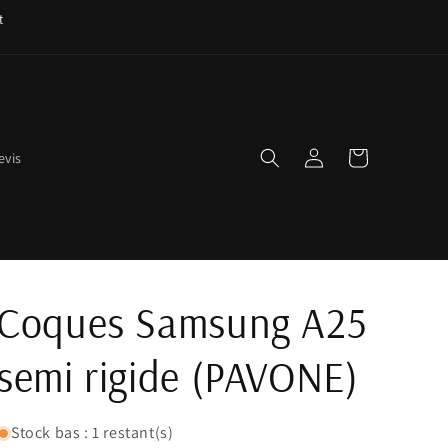
t
Connexion
Panier
evis
Coques Samsung A25
semi rigide (PAVONE)
Stock bas : 1 restant(s)