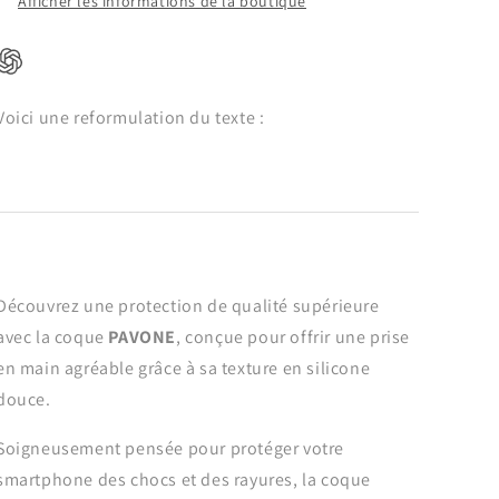
Afficher les informations de la boutique
(PAVONE)
(PAVONE)
Voici une reformulation du texte :
Découvrez une protection de qualité supérieure
avec la coque
PAVONE
, conçue pour offrir une prise
en main agréable grâce à sa texture en silicone
douce.
Soigneusement pensée pour protéger votre
smartphone des chocs et des rayures, la coque