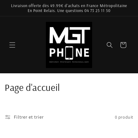
et
Livraison offerte dès 49.99€ d'achats en France Métropolitaine
passer
En Point Relais. Une questions 04 73 25 11 50
au
contenu
Panier
C
Page d'accueil
o
l
Filtrer et trier
0 produit
l
e