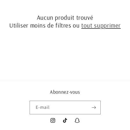
c
Aucun produit trouvé
t
Utiliser moins de filtres ou
tout supprimer
i
o
n
:
Abonnez-vous
E-mail
Instagram
TikTok
Snapchat